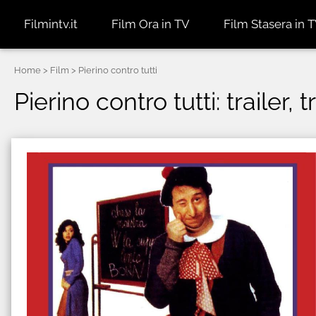
Filmintv.it
Film Ora in TV
Film Stasera in 
Home
> Film > Pierino contro tutti
Pierino contro tutti: trailer,