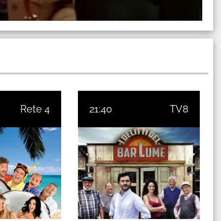
Rete 4
21:40
TV8