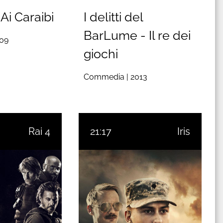
Ai Caraibi
I delitti del
BarLume - Il re dei
09
giochi
Commedia |
2013
Rai 4
21:17
Iris