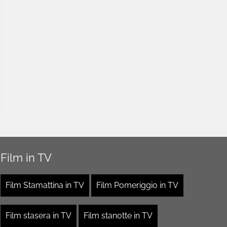
Film in TV
Film Stamattina in TV
Film Pomeriggio in TV
Film stasera in TV
Film stanotte in TV