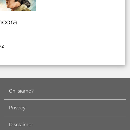
ncora,
72
Chi siamo?
Privacy
Disclaimer