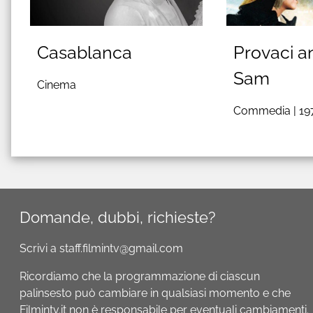
Casablanca
Provaci a
Sam
Cinema
Commedia |
19
Domande, dubbi, richieste?
Scrivi a staff.filmintv@gmail.com
Ricordiamo che la programmazione di ciascun
palinsesto può cambiare in qualsiasi momento e che
Filmintv.it non è responsabile per eventuali cambiamenti.