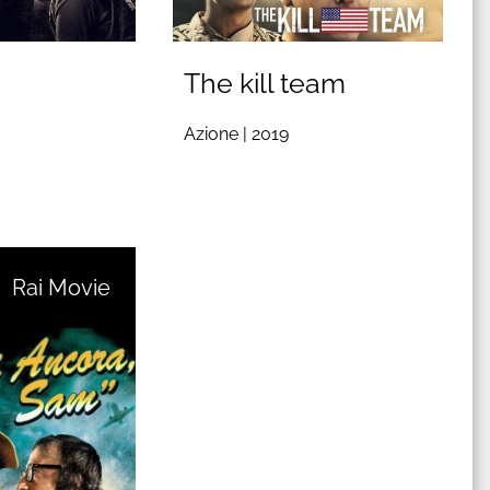
The kill team
Azione |
2019
Rai Movie