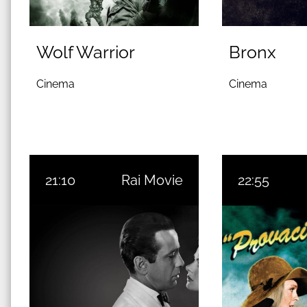
Wolf Warrior
Bronx
Cinema
Cinema
21:10
Rai Movie
22:55