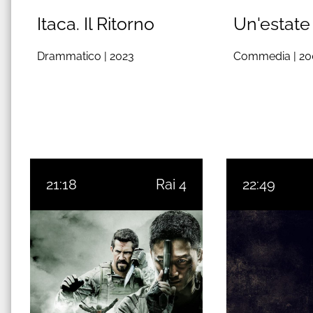
Itaca. Il Ritorno
Un'estate 
Drammatico |
2023
Commedia |
20
21:18
Rai 4
22:49