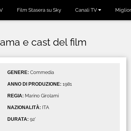
TV
Film Stasera su Sky
Canali TV
Miglior
 trama e cast del film
GENERE:
Commedia
ANNO DI PRODUZIONE:
1981
REGIA:
Marino Girolami
NAZIONALITÀ:
ITA
DURATA:
92'