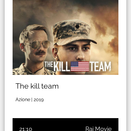
The kill team
Azione |
2019
21:10
Rai Movie