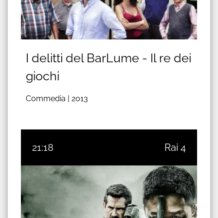
I delitti del BarLume - Il re dei
giochi
Commedia |
2013
21:18
Rai 4