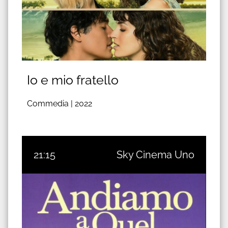
Io e mio fratello
Commedia |
2022
21:15
Sky Cinema Uno