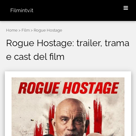
Filmintv.it
Home
> Film > Rogue Hostage
Rogue Hostage: trailer, trama
e cast del film