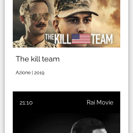
The kill team
Azione |
2019
21:10
Rai Movie