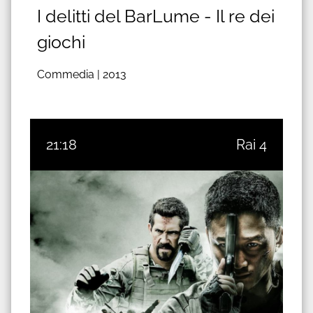
I delitti del BarLume - Il re dei
giochi
Commedia |
2013
21:18
Rai 4