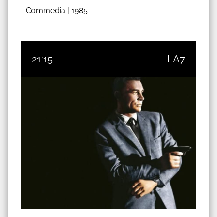
Commedia |
1985
21:15
LA7