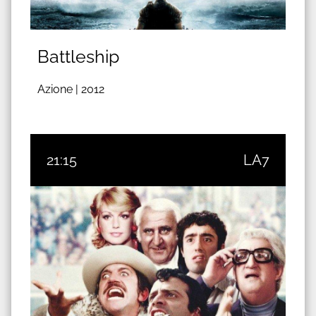
Battleship
Azione |
2012
21:15
LA7