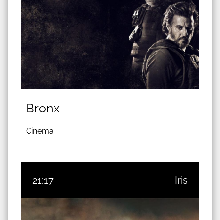
Bronx
Cinema
21:17
Iris