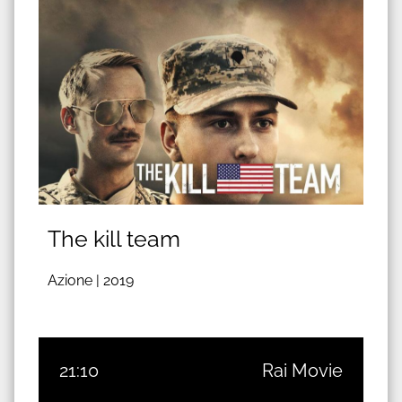
The kill team
Azione |
2019
21:10
Rai Movie