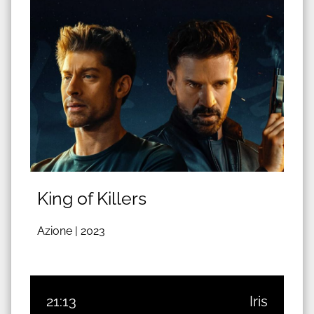
King of Killers
Azione |
2023
21:13
Iris