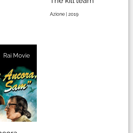
The kill team
Azione |
2019
Rai Movie
ncora,