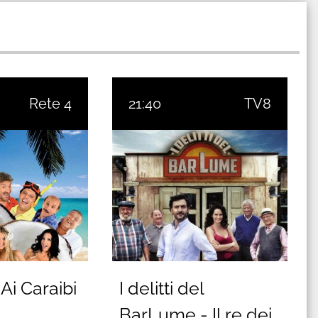
Rete 4
21:40
TV8
Ai Caraibi
I delitti del
BarLume - Il re dei