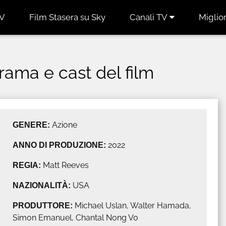
TV
Film Stasera su Sky
Canali TV
Miglior
trama e cast del film
GENERE:
Azione
ANNO DI PRODUZIONE:
2022
REGIA:
Matt Reeves
NAZIONALITÀ:
USA
PRODUTTORE:
Michael Uslan, Walter Hamada,
Simon Emanuel, Chantal Nong Vo