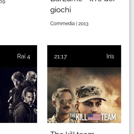
09
giochi
Commedia |
2013
Rai 4
21:17
Iris