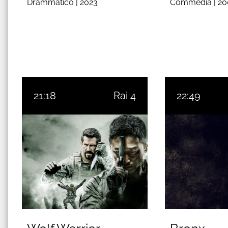
Drammatico |
2023
Commedia |
20
21:18
Rai 4
22:49