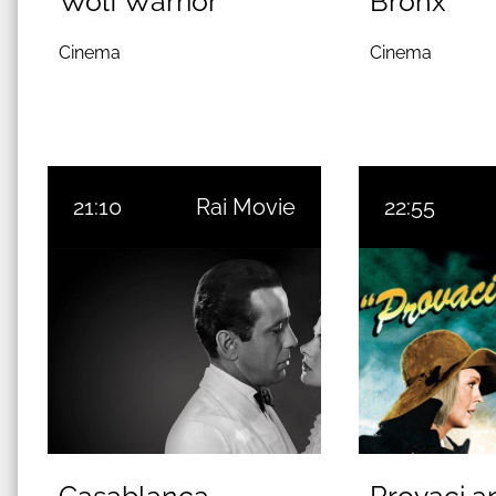
Wolf Warrior
Bronx
Cinema
Cinema
21:10
Rai Movie
22:55
Casablanca
Provaci a