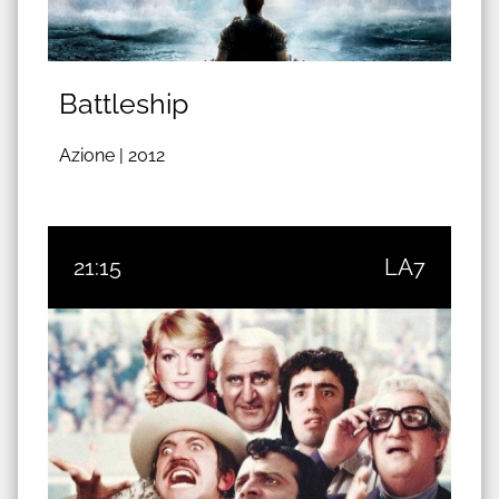
Battleship
Azione |
2012
21:15
LA7