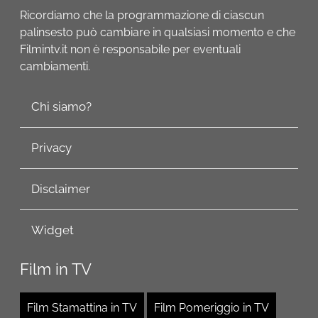
Ricordiamo che la programmazione di ciascun
palinsesto può cambiare in qualsiasi momento e che
Filmintv.it non è responsabile per eventuali
cambiamenti.
Chi siamo?
Privacy
Disclaimer
Widget
Film in TV
Film Stamattina in TV
Film Pomeriggio in TV