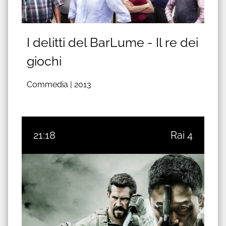
I delitti del BarLume - Il re dei
giochi
Commedia |
2013
21:18
Rai 4