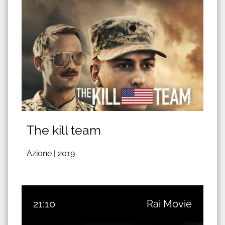
The kill team
Azione |
2019
21:10
Rai Movie