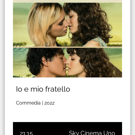
Io e mio fratello
Commedia |
2022
21:15
Sky Cinema Uno