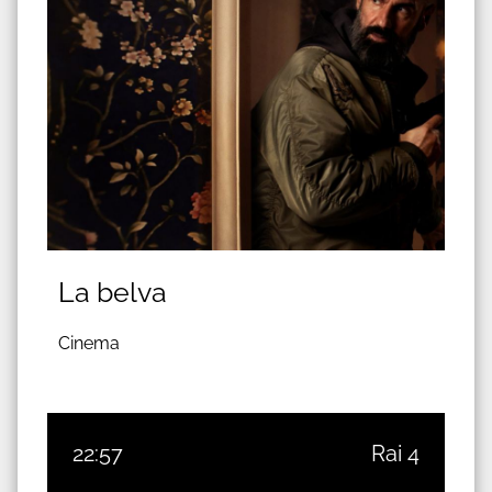
La belva
Cinema
22:57
Rai 4