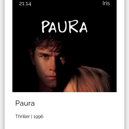
21:14
Iris
Paura
Thriller |
1996