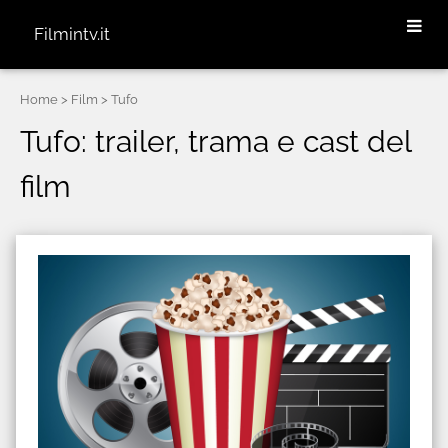
Filmintv.it
Home
> Film > Tufo
Tufo: trailer, trama e cast del
film