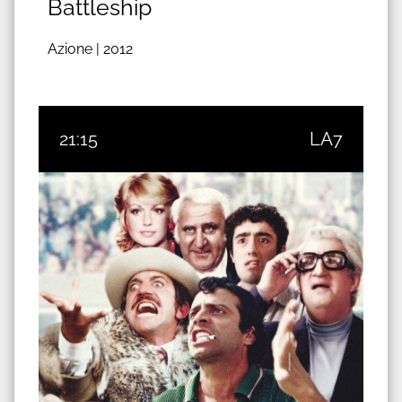
Battleship
Azione |
2012
21:15
LA7