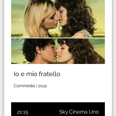
Io e mio fratello
Commedia |
2022
21:15
Sky Cinema Uno