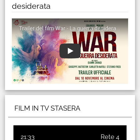
desiderata
Guarda trailer del film War - La guerra desiderata
FILM IN TV STASERA
21:33
Rete 4