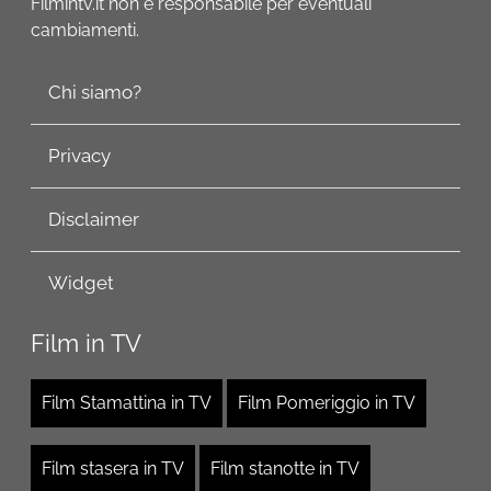
Filmintv.it non è responsabile per eventuali
cambiamenti.
Chi siamo?
Privacy
Disclaimer
Widget
Film in TV
Film Stamattina in TV
Film Pomeriggio in TV
Film stasera in TV
Film stanotte in TV