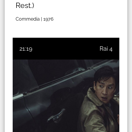
Rest.)
Commedia |
1976
21:19
Rai 4