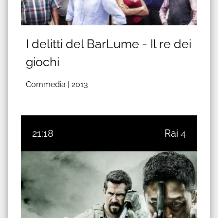
I delitti del BarLume - Il re dei
giochi
Commedia |
2013
21:18
Rai 4