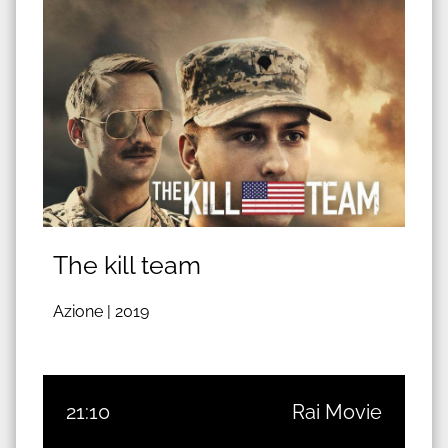
The kill team
Azione |
2019
21:10
Rai Movie