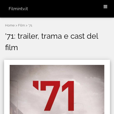
Filmintv.it
Home
> Film > '71
'71: trailer, trama e cast del
film