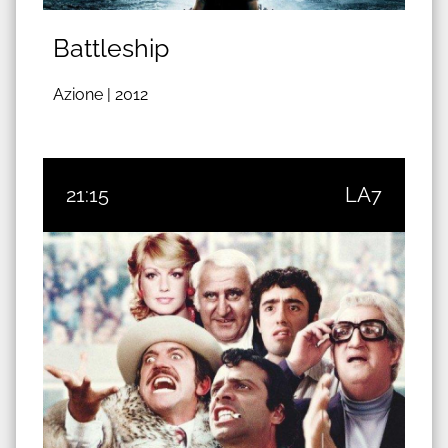
Battleship
Azione |
2012
21:15
LA7