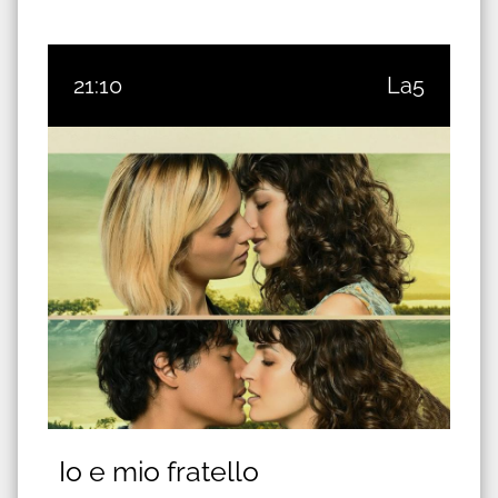
21:10
La5
Io e mio fratello