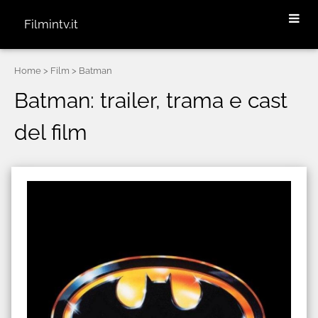
Filmintv.it
Home
> Film > Batman
Batman: trailer, trama e cast
del film