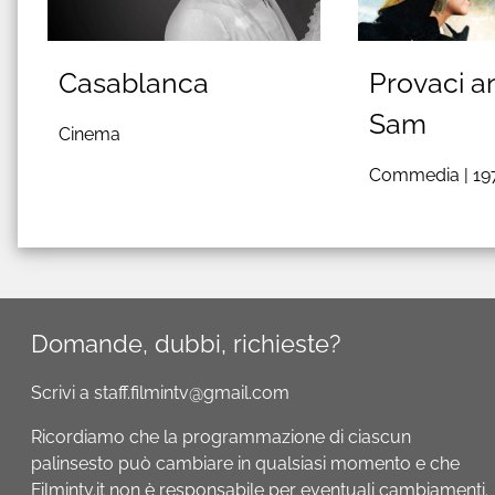
Casablanca
Provaci a
Sam
Cinema
Commedia |
19
Domande, dubbi, richieste?
Scrivi a staff.filmintv@gmail.com
Ricordiamo che la programmazione di ciascun
palinsesto può cambiare in qualsiasi momento e che
Filmintv.it non è responsabile per eventuali cambiamenti.