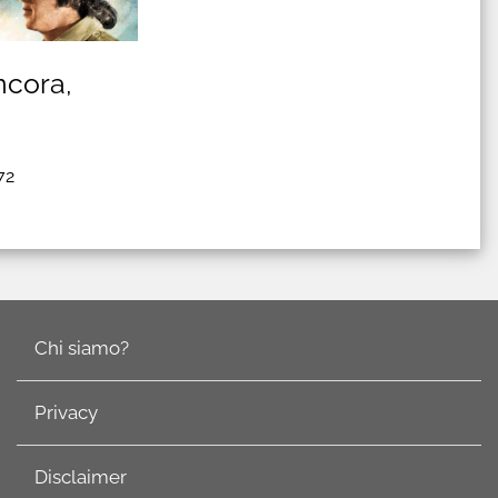
ncora,
72
Chi siamo?
Privacy
Disclaimer