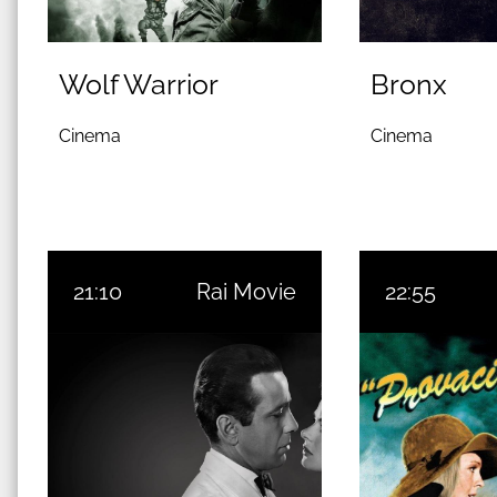
Wolf Warrior
Bronx
Cinema
Cinema
21:10
Rai Movie
22:55