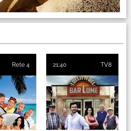
Rete 4
21:40
TV8