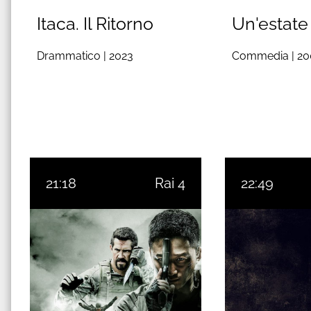
Itaca. Il Ritorno
Un'estate 
Drammatico |
2023
Commedia |
20
21:18
Rai 4
22:49