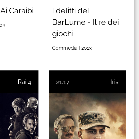
Ai Caraibi
I delitti del
BarLume - Il re dei
09
giochi
Commedia |
2013
Rai 4
21:17
Iris