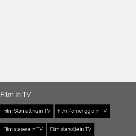
Film in TV
Film Stamattina in TV
Film Pomeriggio in TV
Film stasera in TV
Film stanotte in TV