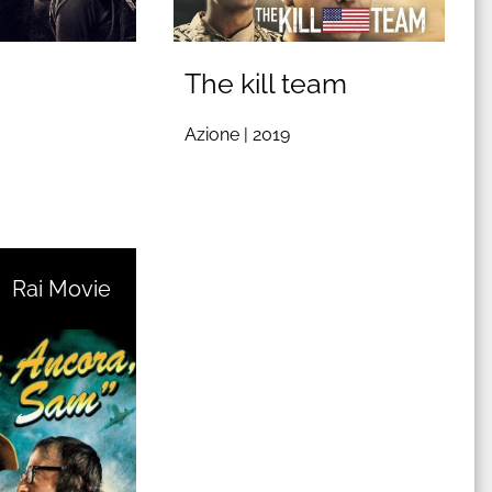
The kill team
Azione |
2019
Rai Movie