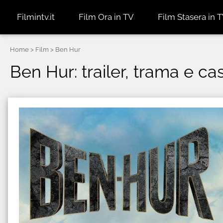
Filmintv.it
Film Ora in TV
Film Stasera in 
Home
> Film > Ben Hur
Ben Hur: trailer, trama e cas