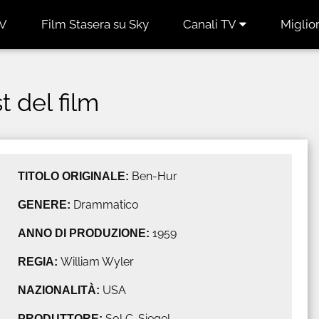
TV
Film Stasera su Sky
Canali TV
Miglior
t del film
TITOLO ORIGINALE:
Ben-Hur
GENERE:
Drammatico
ANNO DI PRODUZIONE:
1959
REGIA:
William Wyler
NAZIONALITÀ:
USA
PRODUTTORE:
Sol C. Siegel