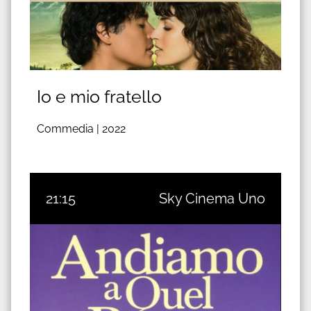
Io e mio fratello
Commedia |
2022
21:15
Sky Cinema Uno