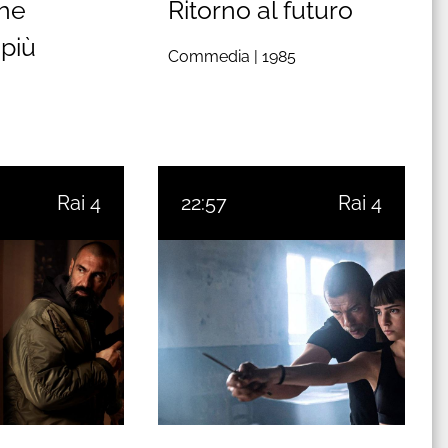
che
Ritorno al futuro
 più
Commedia |
1985
Rai 4
22:57
Rai 4