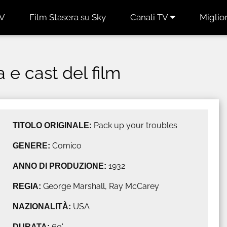
TV
Film Stasera su Sky
Canali TV
Miglior
a e cast del film
TITOLO ORIGINALE:
Pack up your troubles
GENERE:
Comico
ANNO DI PRODUZIONE:
1932
REGIA:
George Marshall, Ray McCarey
NAZIONALITÀ:
USA
DURATA:
60'