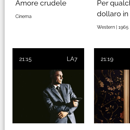
Amore crudele
Per qual
dollaro in
Cinema
Western |
1965
21:15
LA7
21:19