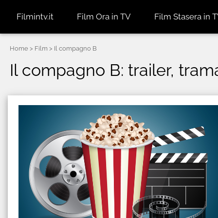
Filmintv.it
Film Ora in TV
Film Stasera in 
Home
> Film > Il compagno B
Il compagno B: trailer, tram