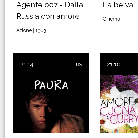
Agente 007 - Dalla
La belva
Russia con amore
Cinema
Azione |
1963
21:14
Iris
21:10