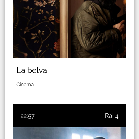
La belva
Cinema
22:57
Rai 4