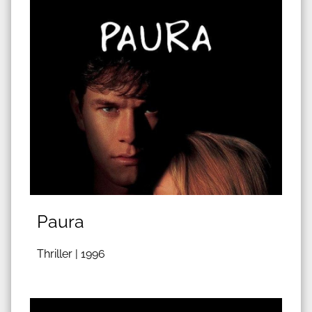
Paura
Thriller |
1996