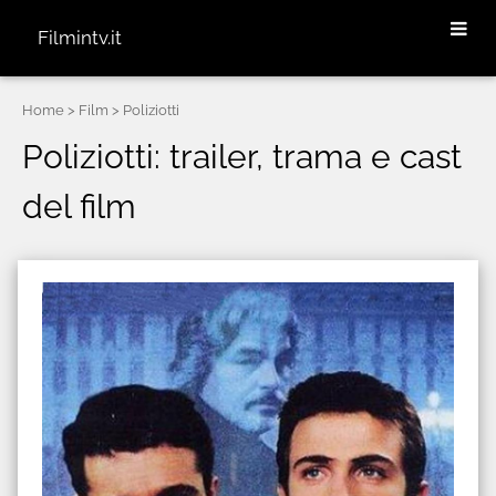
Filmintv.it
Home
> Film > Poliziotti
Poliziotti: trailer, trama e cast
del film