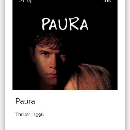
21:14
Iris
Paura
Thriller |
1996