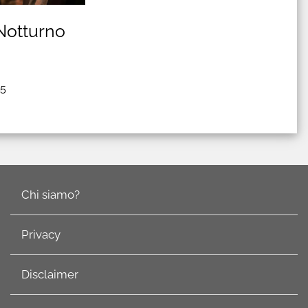
Notturno
25
Chi siamo?
Privacy
Disclaimer