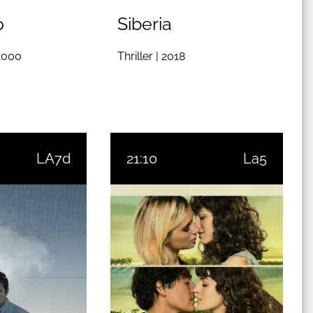
o
Siberia
2000
Thriller |
2018
LA7d
21:10
La5