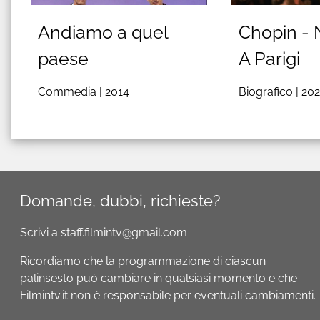
Andiamo a quel
Chopin - 
paese
A Parigi
Commedia |
2014
Biografico |
20
Domande, dubbi, richieste?
Scrivi a staff.filmintv@gmail.com
Ricordiamo che la programmazione di ciascun
palinsesto può cambiare in qualsiasi momento e che
Filmintv.it non è responsabile per eventuali cambiamenti.