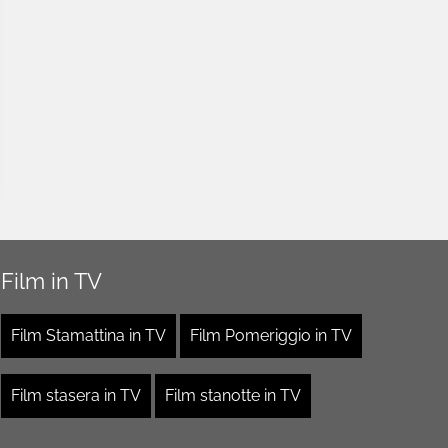
Film in TV
Film Stamattina in TV
Film Pomeriggio in TV
Film stasera in TV
Film stanotte in TV