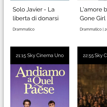
Solo Javier - La
L'amore b
liberta di donarsi
Gone Girl
Drammatico
Drammatico |
2
21:15
Sky Cinema Uno
22:55
Sky 