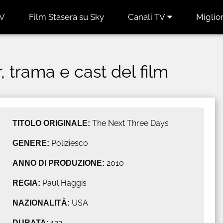
TV
Film Stasera su Sky
Canali TV
Miglior
, trama e cast del film
TITOLO ORIGINALE:
The Next Three Days
GENERE:
Poliziesco
ANNO DI PRODUZIONE:
2010
REGIA:
Paul Haggis
NAZIONALITÀ:
USA
DURATA:
122'