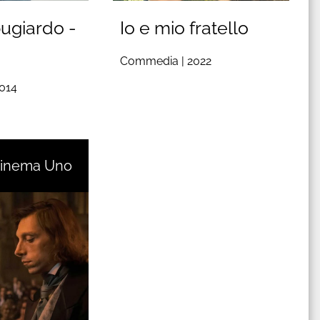
ugiardo -
Io e mio fratello
Commedia |
2022
014
Cinema Uno