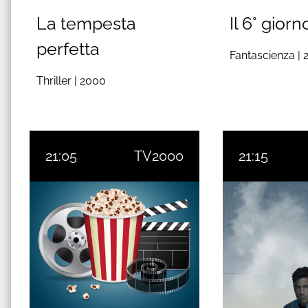
La tempesta
Il 6° giorn
perfetta
Fantascienza |
Thriller |
2000
21:05
TV2000
21:15