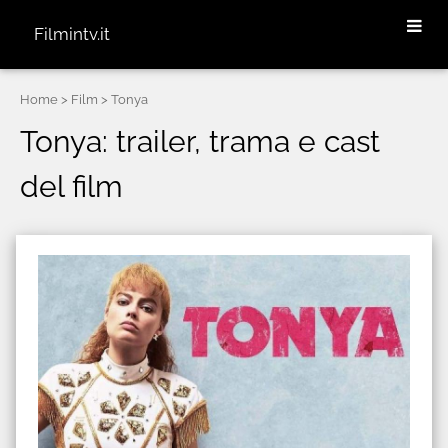
Filmintv.it
Home
> Film > Tonya
Tonya: trailer, trama e cast
del film