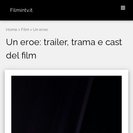
Filmintv.it
Home
> Film > Un eroe
Un eroe: trailer, trama e cast
del film