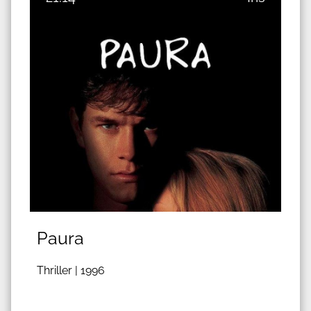
Paura
Thriller |
1996